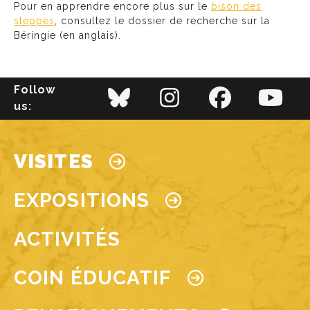
Pour en apprendre encore plus sur le
bison des
steppes
, consultez le dossier de recherche sur la
Béringie (en anglais).
Follow
us:
Main navigation
VISITES
EXPOSITIONS
ACTIVITÉS
COIN ÉDUCATIF