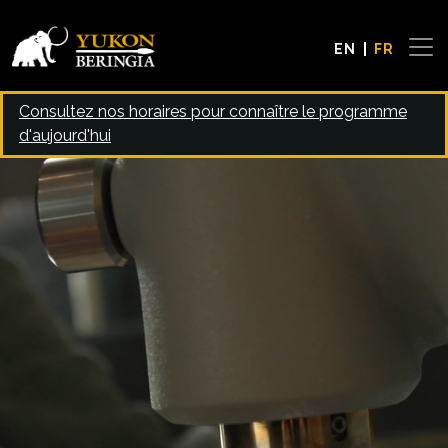
Skip to main content
EN
FR
Consultez nos horaires pour connaître le programme
d'aujourd'hui
Video file