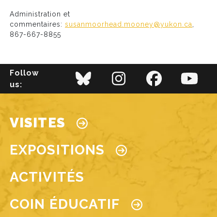
Administration et
commentaires:
susanmoorhead.mooney@yukon.ca
,
867-667-8855
Follow
us:
Main navigation
VISITES
EXPOSITIONS
ACTIVITÉS
COIN ÉDUCATIF