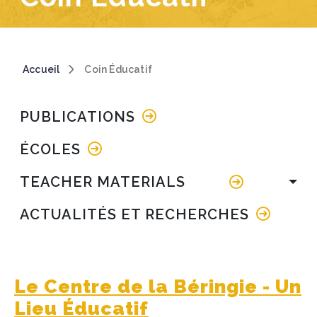
Breadcrumb
Accueil
Coin Éducatif
Main navigation
PUBLICATIONS
ÉCOLES
TEACHER MATERIALS
ACTUALITÉS ET RECHERCHES
Le Centre de la Béringie - Un
Lieu Éducatif