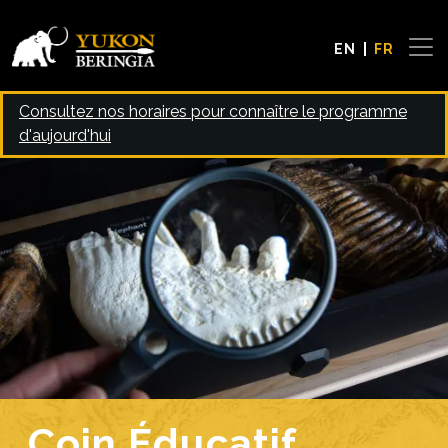
Skip to main content
EN
FR
Consultez nos horaires pour connaître le programme
d'aujourd'hui
Image
Coin Éducatif